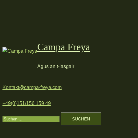
Zum
Inhalt
springen
Campa Freya
Agus an t-iasgair
Kontakt@campa-freya.com
+49(0)151/156 159 49
Suchen
nach: