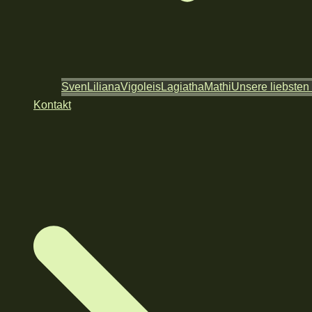
Sven
Liliana
Vigoleis
Lagiatha
Mathi
Unsere liebsten
Kontakt