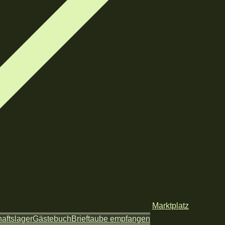
Marktplatz
aftslager
Gästebuch
Brieftaube empfangen