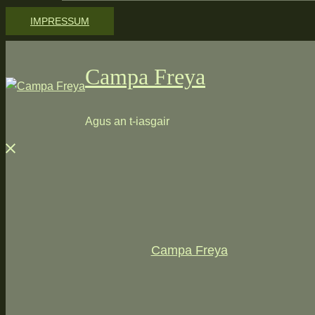
IMPRESSUM
Campa Freya
Agus an t-iasgair
Menü
schließen
Campa Freya