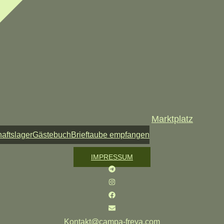
Marktplatz
aftslager
Gästebuch
Brieftaube empfangen
IMPRESSUM
Kontakt@campa-freya.com