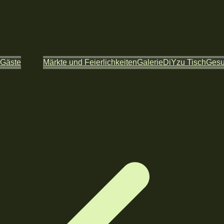
 Gäste
Märkte und Feierlichkeiten
Galerie
DiY
zu Tisch
Ges