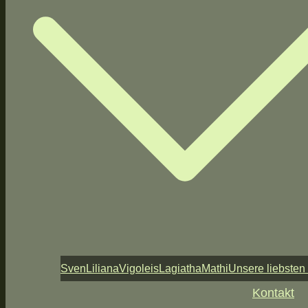
Sven
Liliana
Vigoleis
Lagiatha
Mathi
Unsere liebsten
Kontakt