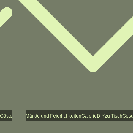
 Gäste
Märkte und Feierlichkeiten
Galerie
DiY
zu Tisch
Ges