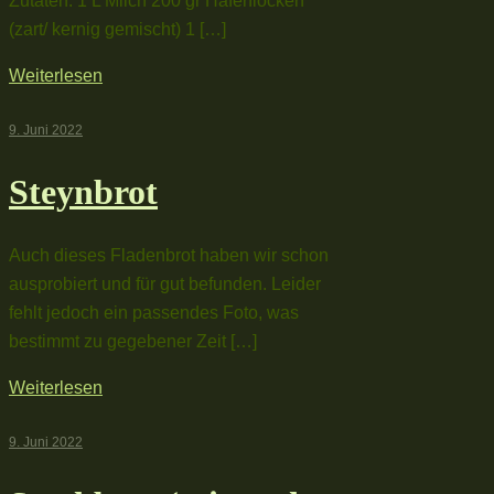
Zutaten: 1 L Milch 200 gr Haferflocken
(zart/ kernig gemischt) 1 […]
Weiterlesen
9. Juni 2022
Steynbrot
Auch dieses Fladenbrot haben wir schon
ausprobiert und für gut befunden. Leider
fehlt jedoch ein passendes Foto, was
bestimmt zu gegebener Zeit […]
Weiterlesen
9. Juni 2022