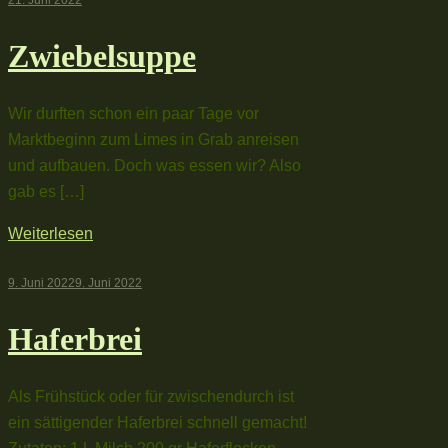
21. Juni 2022
Zwiebelsuppe
Wir durften schon ein paar Tage vor
Marktbeginn zum Limes in Grab anreisen
und aufbauen. Doch was essen wir? Also
gab es […]
Weiterlesen
9. Juni 2022
9. Juni 2022
Haferbrei
Als Frühstück oder für zwischendurch ist
ein sättigender Haferbrei schnell gemacht!