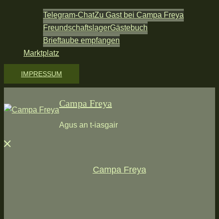
Telegram-Chat
Zu Gast bei Campa Freya
Freundschaftslager
Gästebuch
Brieftaube empfangen
Marktplatz
IMPRESSUM
Campa Freya
Agus an t-iasgair
Menü
schließen
Campa Freya