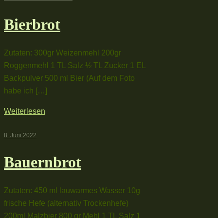
Bierbrot
Zutaten: 300gr Weizenmehl 200gr
Roggenmehl 1 TL Salz ½ TL Zucker 1 EL
Backpulver 500 ml Bier (Auf dem Foto
habe ich […]
Weiterlesen
8. Juni 2022
Bauernbrot
Zutaten: 450 ml lauwarmes Wasser 10g
frische Hefe (alternativ Trockenhefe)
200ml Malzbier 800 gr Mehl 1 TL Salz 1