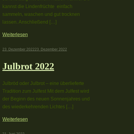
kannst die Lindenfrüchte einfach
sammeln, waschen und gut trocknen
lassen. Anschließend […]
Weiterlesen
23. Dezember 2022
23. Dezember 2022
Julbrot 2022
Julbröd oder Julbrot – eine überlieferte
Tradition zum Julfest Mit dem Julfest wird
der Beginn des neuen Sonnenjahres und
des wiederkehrenden Lichtes […]
Weiterlesen