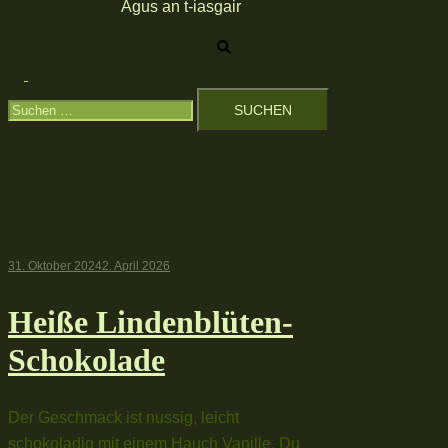
Agus an t-iasgair
Suche
Menü
Suchen
umschalten
nach:
31. Oktober 2024
2. April 2026
Heiße Lindenblüten-
Schokolade
Der Geschmack ist nussig, leicht
schokoladig mit einem Hauch Vanille. Du