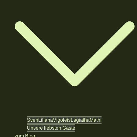
Sven
Liliana
Vigoleis
Lagiatha
Mathi
Unsere liebsten Gäste
zum Blog