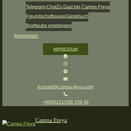
Telegram-Chat
Zu Gast bei Campa Freya
Freundschaftslager
Gästebuch
Brieftaube empfangen
Marktplatz
IMPRESSUM
Kontakt@campa-freya.com
+49(0)151/156 159 49
Campa Freya