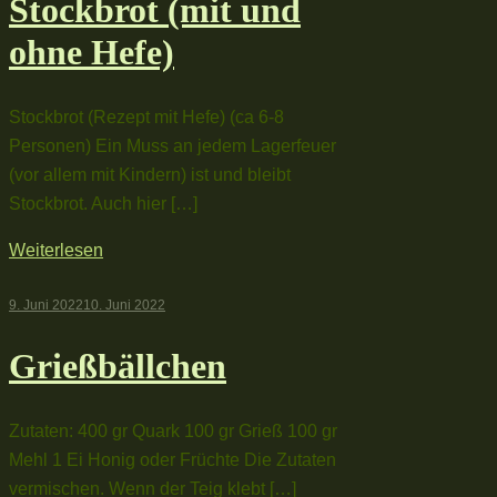
Stockbrot (mit und
ohne Hefe)
Stockbrot (Rezept mit Hefe) (ca 6-8
Personen) Ein Muss an jedem Lagerfeuer
(vor allem mit Kindern) ist und bleibt
Stockbrot. Auch hier […]
Weiterlesen
9. Juni 2022
10. Juni 2022
Grießbällchen
Zutaten: 400 gr Quark 100 gr Grieß 100 gr
Mehl 1 Ei Honig oder Früchte Die Zutaten
vermischen. Wenn der Teig klebt […]