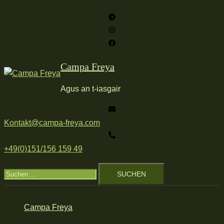
Zum
Inhalt
springen
Campa Freya
Agus an t-iasgair
Kontakt@campa-freya.com
+49(0)151/156 159 49
Suchen
nach:
Campa Freya