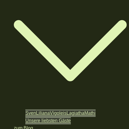
Sven
Liliana
Vigoleis
Lagiatha
Mathi
Unsere liebsten Gäste
zum Blog