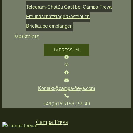
Telegram-Chat
Zu Gast bei Campa Freya
Freundschaftslager
Gästebuch
Brieftaube empfangen
Marktplatz
IMPRESSUM
Kontakt@campa-freya.com
+49(0)151/156 159 49
Campa Freya