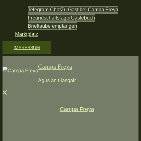
Telegram-Chat
Zu Gast bei Campa Freya
Freundschaftslager
Gästebuch
Brieftaube empfangen
Marktplatz
IMPRESSUM
Campa Freya
Agus an t-iasgair
Menü
schließen
Campa Freya