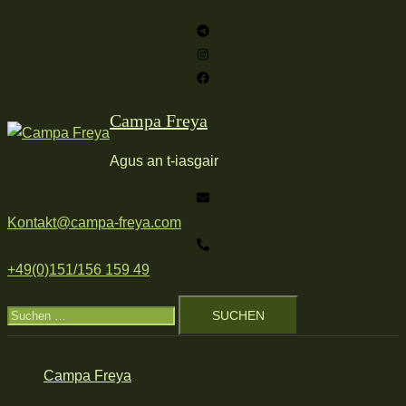
Zum
Inhalt
springen
Campa Freya
Agus an t-iasgair
Kontakt@campa-freya.com
+49(0)151/156 159 49
Suchen
nach:
Campa Freya