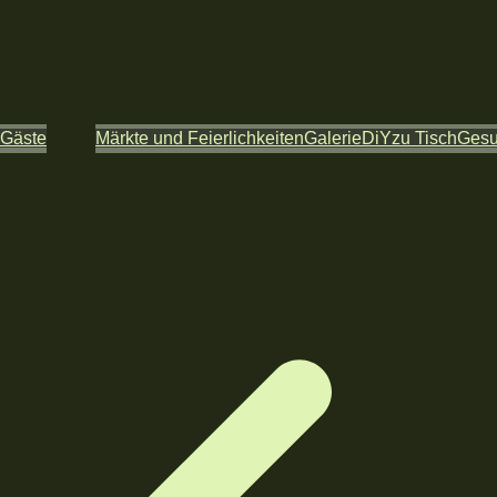
 Gäste
Märkte und Feierlichkeiten
Galerie
DiY
zu Tisch
Ges