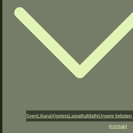
Sven
Liliana
Vigoleis
Lagiatha
Mathi
Unsere liebsten
Kontakt