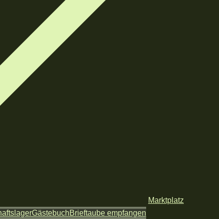
Marktplatz
aftslager
Gästebuch
Brieftaube empfangen