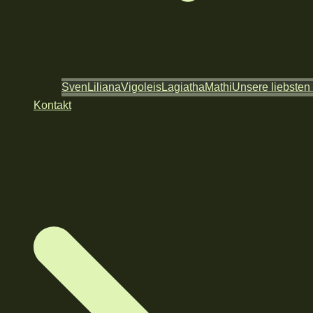
Sven
Liliana
Vigoleis
Lagiatha
Mathi
Unsere liebsten
Kontakt