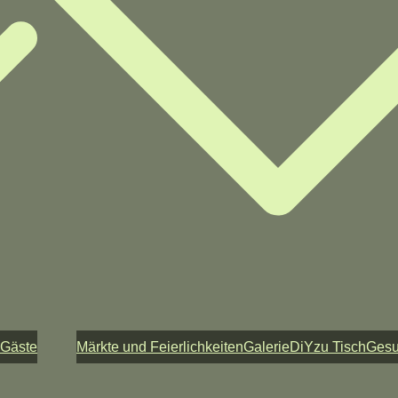
 Gäste
Märkte und Feierlichkeiten
Galerie
DiY
zu Tisch
Ges