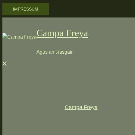
IMPRESSUM
Campa Freya
Agus an t-iasgair
Menü
schließen
Campa Freya