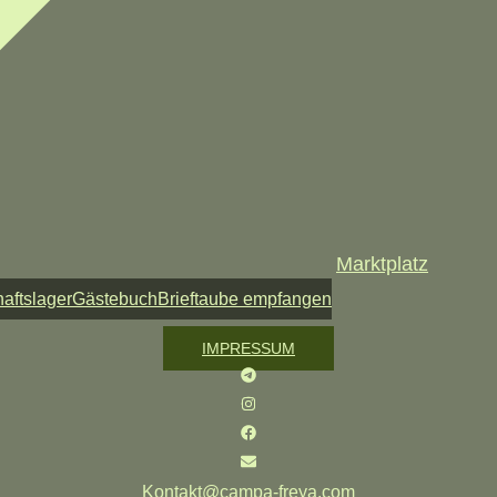
Marktplatz
aftslager
Gästebuch
Brieftaube empfangen
IMPRESSUM
Kontakt@campa-freya.com