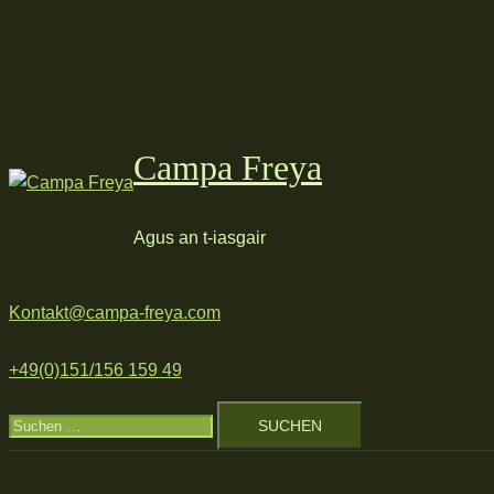
Zum
Inhalt
springen
Campa Freya
Agus an t-iasgair
Kontakt@campa-freya.com
+49(0)151/156 159 49
Suchen
nach: