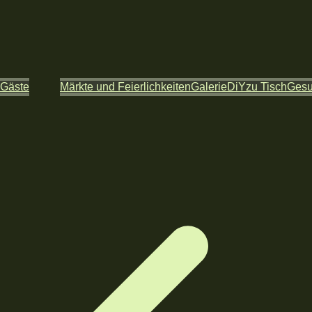
 Gäste
Märkte und Feierlichkeiten
Galerie
DiY
zu Tisch
Ges