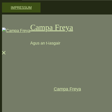
IMPRESSUM
Campa Freya
Agus an t-iasgair
Menü
schließen
Campa Freya