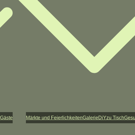
 Gäste
Märkte und Feierlichkeiten
Galerie
DiY
zu Tisch
Ges