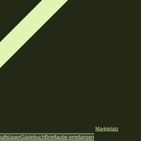
Marktplatz
aftslager
Gästebuch
Brieftaube empfangen