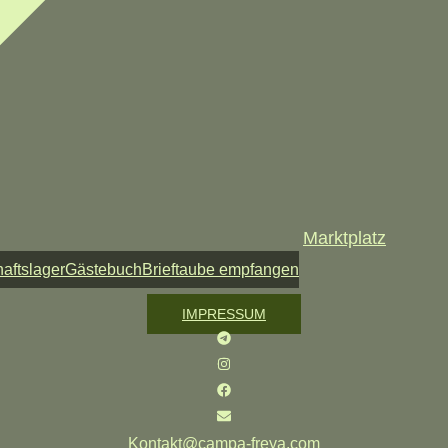
Marktplatz
aftslager
Gästebuch
Brieftaube empfangen
IMPRESSUM
Kontakt@campa-freya.com