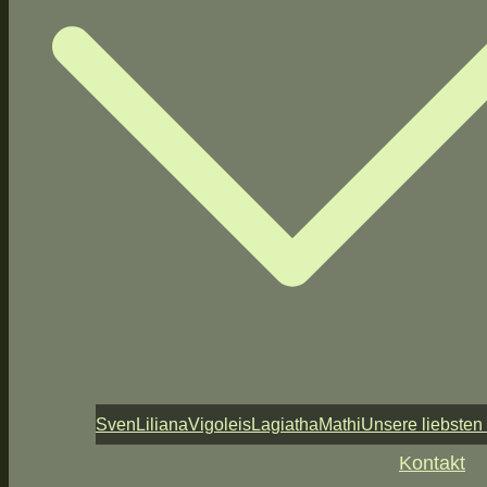
Sven
Liliana
Vigoleis
Lagiatha
Mathi
Unsere liebsten
Kontakt