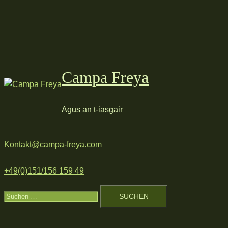
Zum
Inhalt
springen
Campa Freya
Agus an t-iasgair
Kontakt@campa-freya.com
+49(0)151/156 159 49
Suchen
nach: