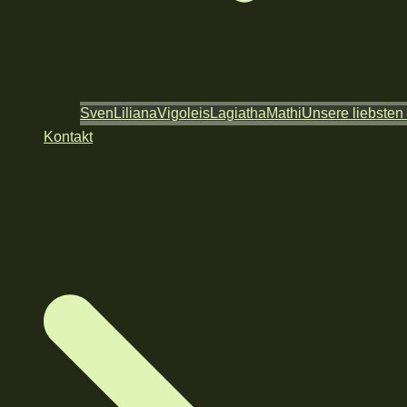
Sven
Liliana
Vigoleis
Lagiatha
Mathi
Unsere liebsten
Kontakt