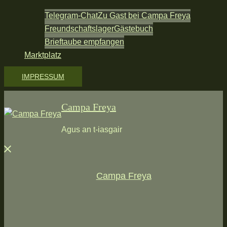
Telegram-Chat
Zu Gast bei Campa Freya
Freundschaftslager
Gästebuch
Brieftaube empfangen
Marktplatz
IMPRESSUM
Campa Freya
Agus an t-iasgair
Menü
schließen
Campa Freya