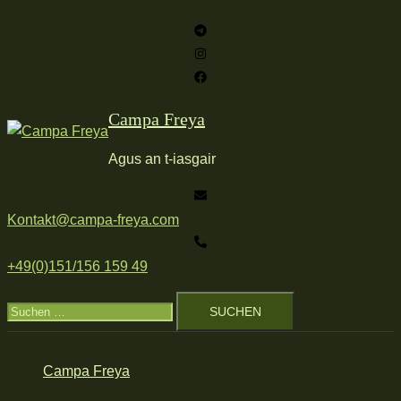
Zum
Inhalt
springen
Campa Freya
Agus an t-iasgair
Kontakt@campa-freya.com
+49(0)151/156 159 49
Suchen
nach:
Campa Freya