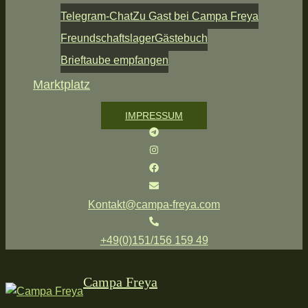
Telegram-Chat
Zu Gast bei Campa Freya
Freundschaftslager
Gästebuch
Brieftaube empfangen
Marktplatz
IMPRESSUM
Kontakt@campa-freya.com
+49(0)151/156 159 49
Campa Freya