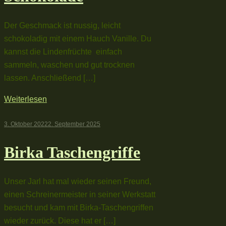
Der Geschmack ist nussig, leicht
schokoladig mit einem Hauch Vanille. Du
kannst die Lindenfrüchte einfach
sammeln, waschen und gut trocknen
lassen. Anschließend […]
Weiterlesen
3. Oktober 2022
2. September 2025
Birka Taschengriffe
Unser Jarl hat mal wieder seinen Freund,
einen Schreinermeister in seiner Werkstatt
besucht und kam mit Birka-Taschengriffen
wieder zurück. Diese hat er […]