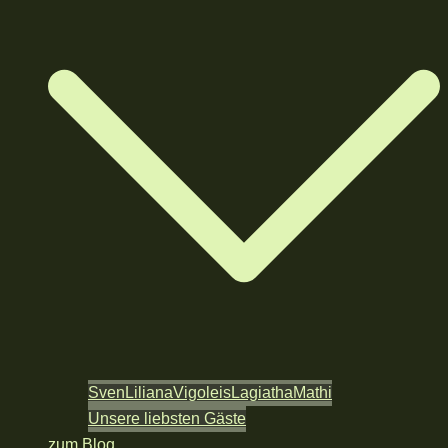
Sven
Liliana
Vigoleis
Lagiatha
Mathi
Unsere liebsten Gäste
zum Blog