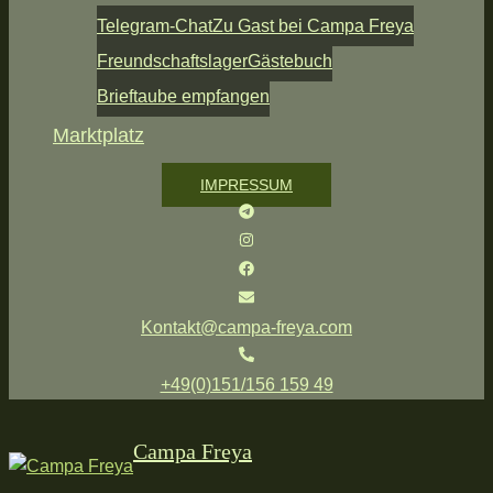
Telegram-Chat
Zu Gast bei Campa Freya
Freundschaftslager
Gästebuch
Brieftaube empfangen
Marktplatz
IMPRESSUM
Kontakt@campa-freya.com
+49(0)151/156 159 49
Campa Freya