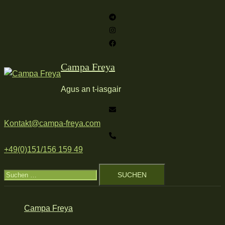
Zum
Inhalt
springen
Campa Freya
Agus an t-iasgair
Kontakt@campa-freya.com
+49(0)151/156 159 49
Suchen
nach:
Campa Freya