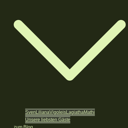
Sven
Liliana
Vigoleis
Lagiatha
Mathi
Unsere liebsten Gäste
zum Blog