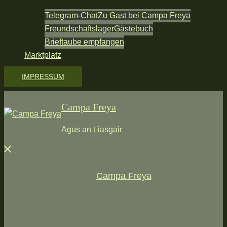
Telegram-Chat
Zu Gast bei Campa Freya
Freundschaftslager
Gästebuch
Brieftaube empfangen
Marktplatz
IMPRESSUM
Campa Freya
Agus an t-iasgair
Menü
schließen
Campa Freya