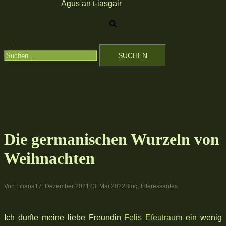
Agus an t-iasgair
Suche
Menü
Suchen
umschalten
nach:
Die germanischen Wurzeln von
Weihnachten
Von
Liliana
17. Dezember 2021
23. Mai 2022
Blog
,
Interessantes
Ich durfte meine liebe Freundin
Felis Efeutraum
ein wenig