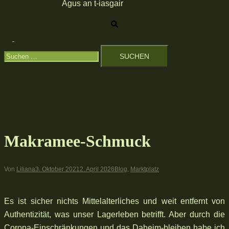
Agus an t-iasgair
Suche
Menü
Suchen
umschalten
nach:
Makramee-Schmuck
Von
Liliana
3. Oktober 2021
2. April 2026
Blog
,
Marktplatz
Es ist sicher nichts Mittelalterliches und weit entfernt von
Authentizität, was unser Lagerleben betrifft. Aber durch die
Corona-Einschränkungen und das Daheim-bleiben habe ich