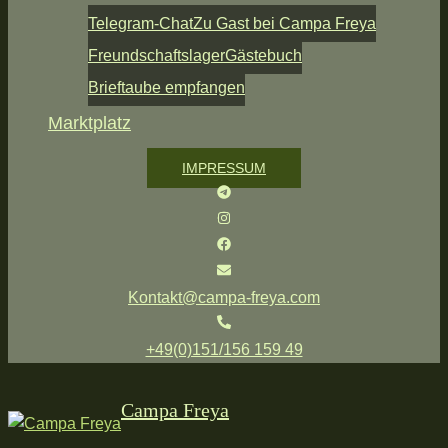
Telegram-Chat
Zu Gast bei Campa Freya
Freundschaftslager
Gästebuch
Brieftaube empfangen
Marktplatz
IMPRESSUM
Kontakt@campa-freya.com
+49(0)151/156 159 49
Campa Freya