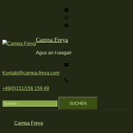
Zum
Inhalt
springen
Campa Freya
Agus an t-iasgair
Kontakt@campa-freya.com
+49(0)151/156 159 49
Suchen
nach:
Campa Freya