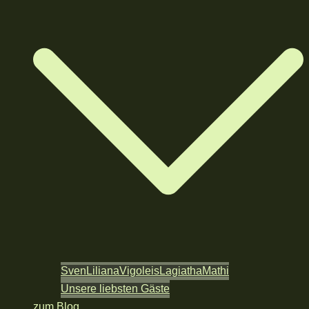
Sven
Liliana
Vigoleis
Lagiatha
Mathi
Unsere liebsten Gäste
zum Blog