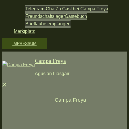
Telegram-Chat
Zu Gast bei Campa Freya
Freundschaftslager
Gästebuch
Brieftaube empfangen
Marktplatz
IMPRESSUM
Campa Freya
Agus an t-iasgair
Menü
schließen
Campa Freya