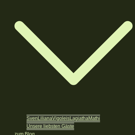
Sven
Liliana
Vigoleis
Lagiatha
Mathi
Unsere liebsten Gäste
zum Blog