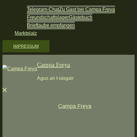
Telegram-Chat
Zu Gast bei Campa Freya
Freundschaftslager
Gästebuch
Brieftaube empfangen
Marktplatz
IMPRESSUM
Campa Freya
Agus an t-iasgair
Menü
schließen
Campa Freya