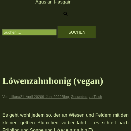
Agus an t-iasgair
Suche
Menü
Suchen
umschalten
nach:
Löwenzahnhonig (vegan)
Von
Liliana
21. April 2020
9. Juni 2022
Blog
,
Gesundes
,
zu Tisch
Es geht wohl jedem so, der an Wiesen und Feldern mit den
kleinen gelben Blümchen vorbei fährt – es schreit nach
Frühling und Sonne und L ö w e n z a h n 🥰