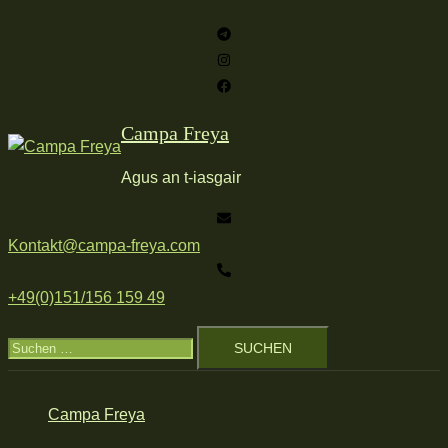
Zum
Inhalt
springen
Campa Freya
Agus an t-iasgair
Kontakt@campa-freya.com
+49(0)151/156 159 49
Suchen
nach:
Campa Freya