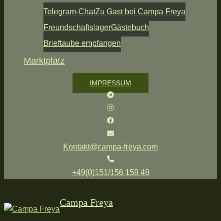
Telegram-Chat
Zu Gast bei Campa Freya
Freundschaftslager
Gästebuch
Brieftaube empfangen
Marktplatz
IMPRESSUM
Kontakt@campa-freya.com
+49(0)151/156 159 49
Campa Freya