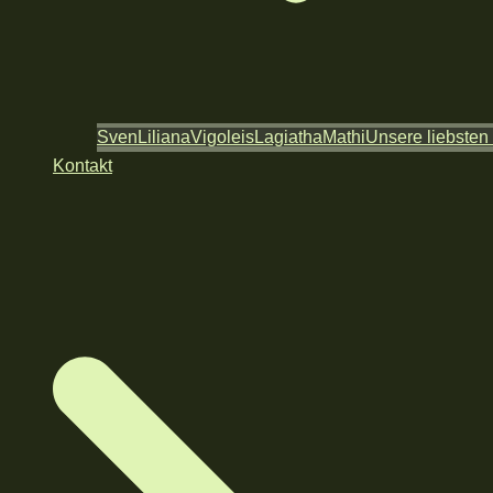
Sven
Liliana
Vigoleis
Lagiatha
Mathi
Unsere liebsten
Kontakt