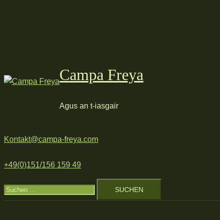
Zum
Inhalt
springen
Campa Freya
Agus an t-iasgair
Kontakt@campa-freya.com
+49(0)151/156 159 49
Suchen
nach: