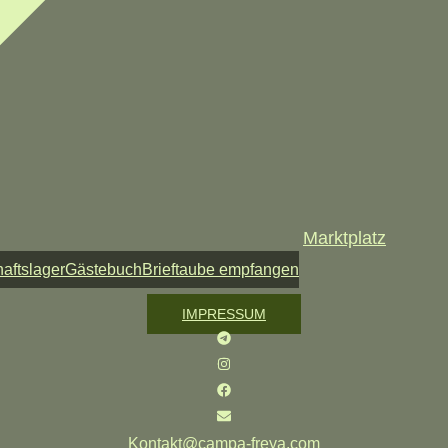
Marktplatz
aftslager
Gästebuch
Brieftaube empfangen
IMPRESSUM
Kontakt@campa-freya.com