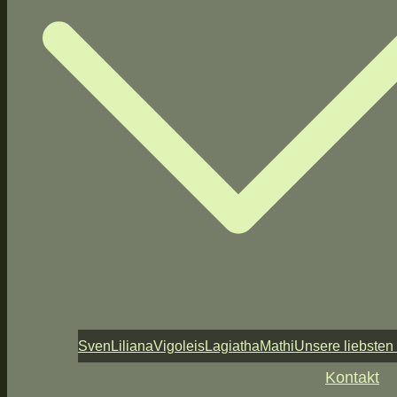
Sven
Liliana
Vigoleis
Lagiatha
Mathi
Unsere liebsten
Kontakt