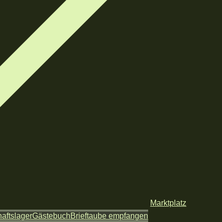
Marktplatz
aftslager
Gästebuch
Brieftaube empfangen