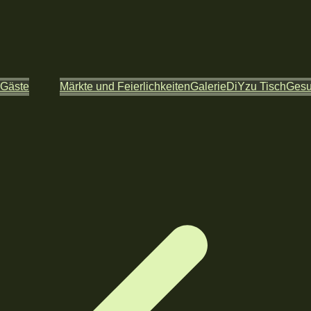
 Gäste
Märkte und Feierlichkeiten
Galerie
DiY
zu Tisch
Ges