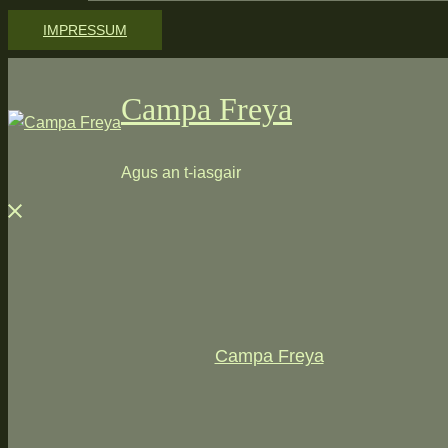
IMPRESSUM
Campa Freya
Agus an t-iasgair
Menü
schließen
Campa Freya