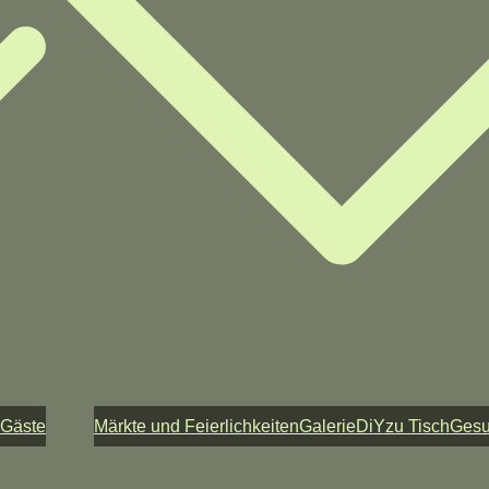
 Gäste
Märkte und Feierlichkeiten
Galerie
DiY
zu Tisch
Ges