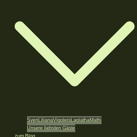
Sven
Liliana
Vigoleis
Lagiatha
Mathi
Unsere liebsten Gäste
zum Blog