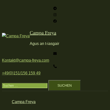
Zum
Inhalt
springen
Campa Freya
Agus an t-iasgair
Kontakt@campa-freya.com
+49(0)151/156 159 49
Suchen
nach:
Campa Freya