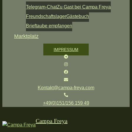
Telegram-Chat
Zu Gast bei Campa Freya
Freundschaftslager
Gästebuch
Brieftaube empfangen
Marktplatz
IMPRESSUM
Kontakt@campa-freya.com
+49(0)151/156 159 49
Campa Freya