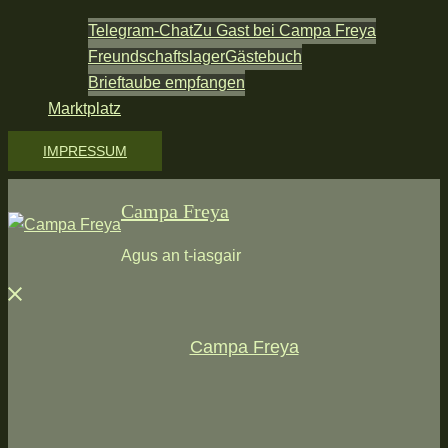
Telegram-Chat
Zu Gast bei Campa Freya
Freundschaftslager
Gästebuch
Brieftaube empfangen
Marktplatz
IMPRESSUM
Campa Freya
Agus an t-iasgair
Menü
schließen
Campa Freya