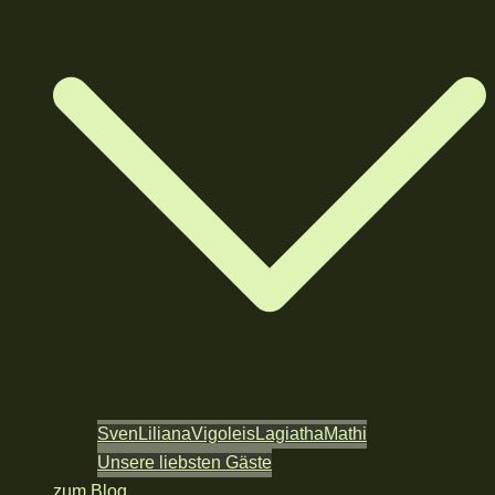
Sven
Liliana
Vigoleis
Lagiatha
Mathi
Unsere liebsten Gäste
zum Blog