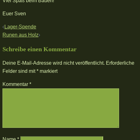
Viel Spaß beim Bauen!
Euer Sven
Beitragsnavigation
Lager-Spende
Runen aus Holz
Schreibe einen Kommentar
Deine E-Mail-Adresse wird nicht veröffentlicht.
Erforderliche
Felder sind mit
*
markiert
Kommentar
*
Name
*