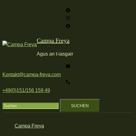
Zum
Inhalt
springen
Campa Freya
Agus an t-iasgair
Kontakt@campa-freya.com
+49(0)151/156 159 49
Suchen
nach:
Campa Freya