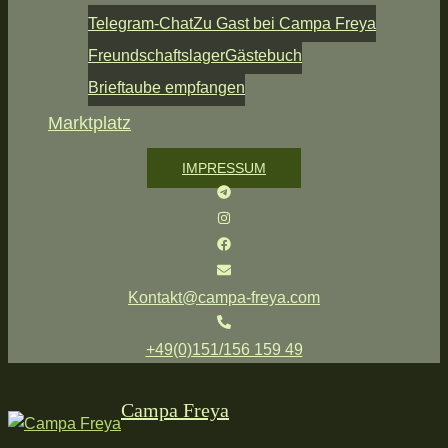
Telegram-Chat
Zu Gast bei Campa Freya
Freundschaftslager
Gästebuch
Brieftaube empfangen
Marktplatz
IMPRESSUM
Kontakt@campa-freya.com
+49(0)151/156 159 49
Campa Freya