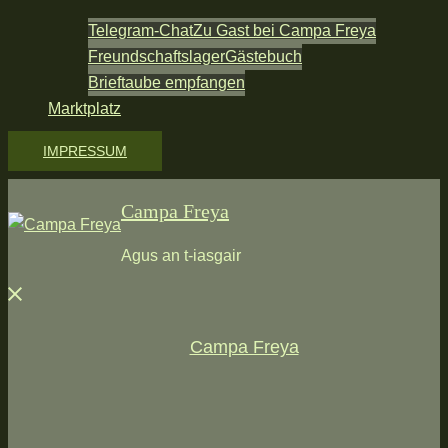
Telegram-Chat
Zu Gast bei Campa Freya
Freundschaftslager
Gästebuch
Brieftaube empfangen
Marktplatz
IMPRESSUM
Campa Freya
Agus an t-iasgair
Menü
schließen
Campa Freya