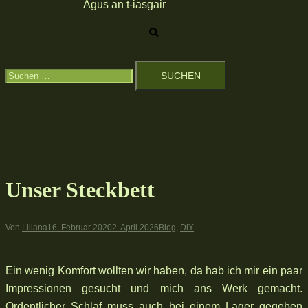
Agus an t-iasgair
Suche
Menü
Suchen
umschalten
nach:
Unser Steckbett
Von
Liliana
16. Februar 2020
2. April 2026
Blog
,
DiY
Ein wenig Komfort wollten wir haben, da hab ich mir ein paar
Impressionen gesucht und mich ans Werk gemacht.
Ordentlicher Schlaf muss auch bei einem Lager gegeben