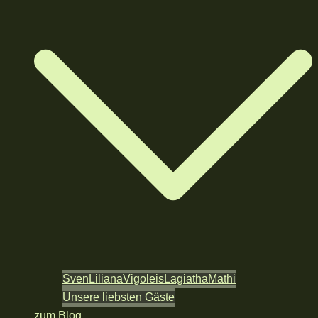
Sven
Liliana
Vigoleis
Lagiatha
Mathi
Unsere liebsten Gäste
zum Blog