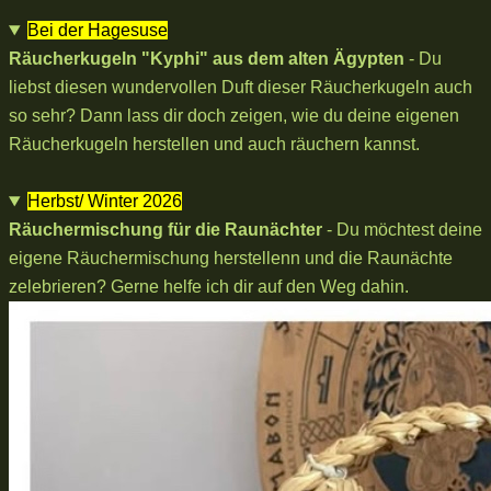
Bei der Hagesuse
Räucherkugeln "Kyphi" aus dem alten Ägypten
- Du
liebst diesen wundervollen Duft dieser Räucherkugeln auch
so sehr? Dann lass dir doch zeigen, wie du deine eigenen
Räucherkugeln herstellen und auch räuchern kannst.
Herbst/ Winter 2026
Räuchermischung für die Raunächter
- Du möchtest deine
eigene Räuchermischung herstellenn und die Raunächte
zelebrieren? Gerne helfe ich dir auf den Weg dahin.