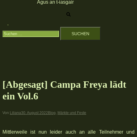
Agus an t-iasgair
Suche
Menü
Suchen
umschalten
nach:
[Abgesagt] Campa Freya lädt
ein Vol.6
Von
Liliana
30. August 2022
Blog
,
Märkte und Feste
Mittlerweile ist nun leider auch an alle Teilnehmer und