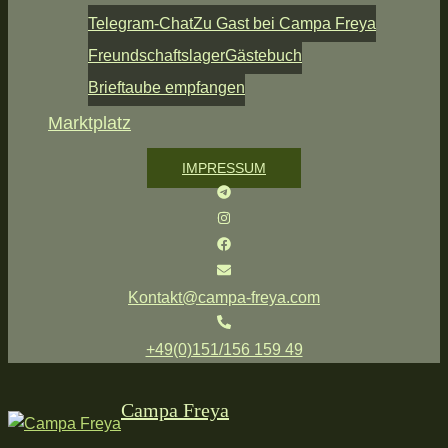
Telegram-Chat
Zu Gast bei Campa Freya
Freundschaftslager
Gästebuch
Brieftaube empfangen
Marktplatz
IMPRESSUM
Kontakt@campa-freya.com
+49(0)151/156 159 49
Campa Freya