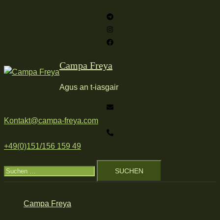
Zum
Inhalt
springen
Campa Freya
Agus an t-iasgair
Kontakt@campa-freya.com
+49(0)151/156 159 49
Suchen
nach:
Campa Freya