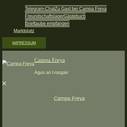
Telegram-Chat
Zu Gast bei Campa Freya
Freundschaftslager
Gästebuch
Brieftaube empfangen
Marktplatz
IMPRESSUM
Campa Freya
Agus an t-iasgair
Menü
schließen
Campa Freya