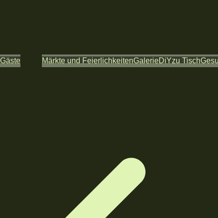
 Gäste
Märkte und Feierlichkeiten
Galerie
DiY
zu Tisch
Ges