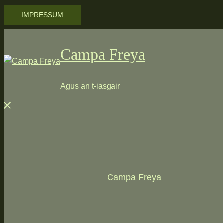
IMPRESSUM
Campa Freya
Agus an t-iasgair
Menü
schließen
Campa Freya