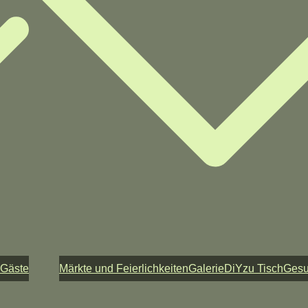
 Gäste
Märkte und Feierlichkeiten
Galerie
DiY
zu Tisch
Ges