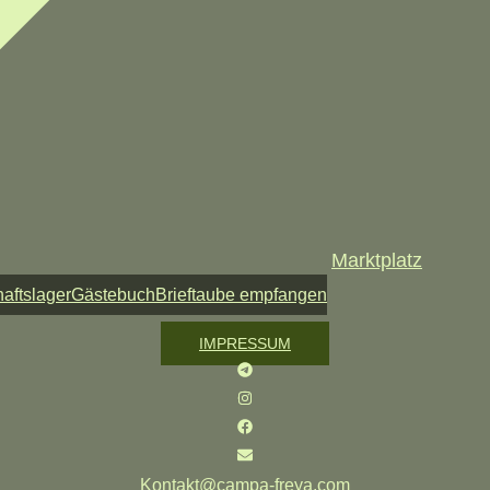
Marktplatz
aftslager
Gästebuch
Brieftaube empfangen
IMPRESSUM
Kontakt@campa-freya.com