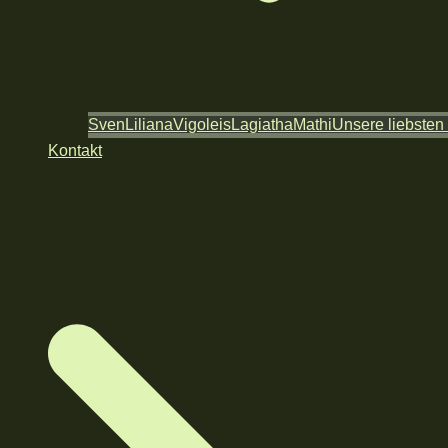
Sven
Liliana
Vigoleis
Lagiatha
Mathi
Unsere liebsten
Kontakt