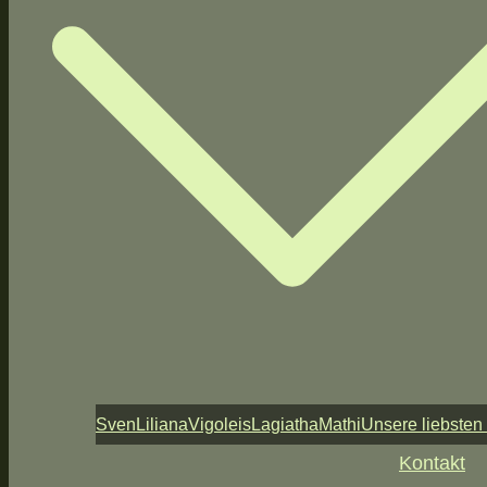
Sven
Liliana
Vigoleis
Lagiatha
Mathi
Unsere liebsten
Kontakt