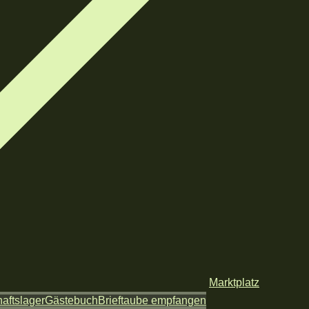
Marktplatz
aftslager
Gästebuch
Brieftaube empfangen