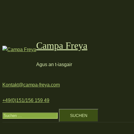
Zum
Inhalt
springen
Campa Freya
Agus an t-iasgair
Kontakt@campa-freya.com
+49(0)151/156 159 49
Suchen
nach: