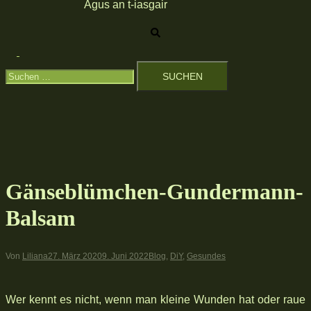
Agus an t-iasgair
Suche
Menü
Suchen
umschalten
nach:
Gänseblümchen-Gundermann-
Balsam
Von
Liliana
27. März 2020
9. Juni 2022
Blog
,
DiY
,
Gesundes
Wer kennt es nicht, wenn man kleine Wunden hat oder raue