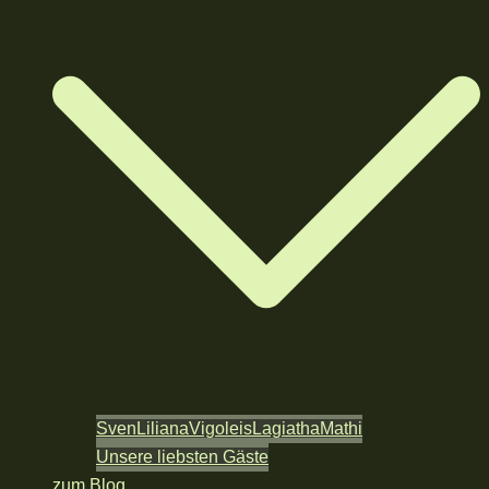
Sven
Liliana
Vigoleis
Lagiatha
Mathi
Unsere liebsten Gäste
zum Blog