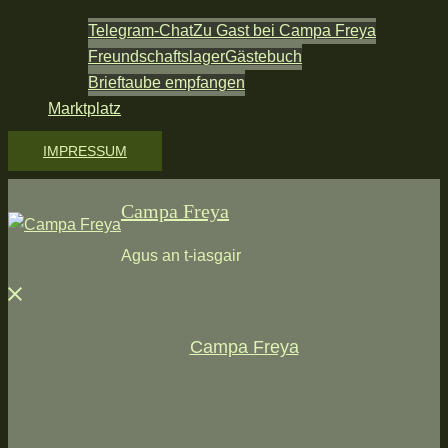
Telegram-Chat
Zu Gast bei Campa Freya
Freundschaftslager
Gästebuch
Brieftaube empfangen
Marktplatz
IMPRESSUM
Campa Freya
Agus an t-iasgair
Menü
schließen
Campa Freya