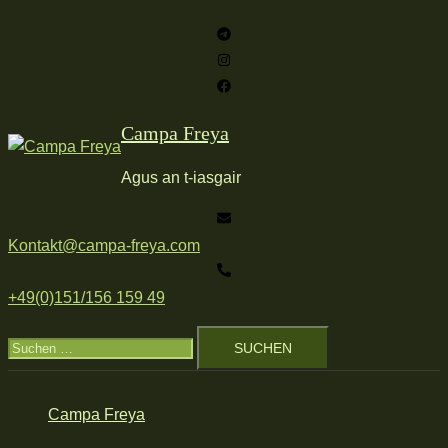
Zum
Inhalt
springen
Campa Freya
Agus an t-iasgair
Kontakt@campa-freya.com
+49(0)151/156 159 49
Suchen
nach:
Campa Freya