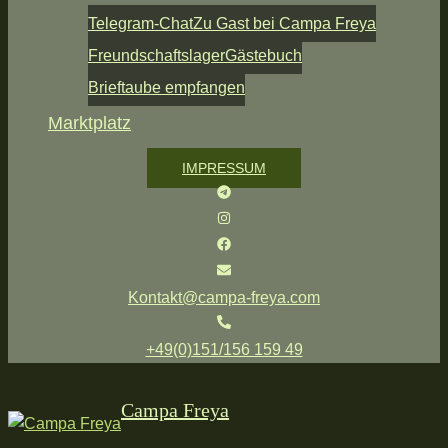
Telegram-Chat
Zu Gast bei Campa Freya
Freundschaftslager
Gästebuch
Brieftaube empfangen
Marktplatz
IMPRESSUM
Kontakt@campa-freya.com
+49(0)151/156 159 49
Campa Freya