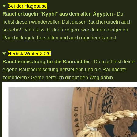
Bei der Hagesuse
Räucherkugeln "Kyphi" aus dem alten Ägypten
- Du
liebst diesen wundervollen Duft dieser Räucherkugeln auch
so sehr? Dann lass dir doch zeigen, wie du deine eigenen
Räucherkugeln herstellen und auch räuchern kannst.
Herbst/ Winter 2026
Räuchermischung für die Raunächter
- Du möchtest deine
eigene Räuchermischung herstellenn und die Raunächte
zelebrieren? Gerne helfe ich dir auf den Weg dahin.